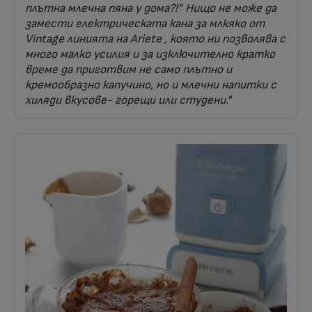
плътна млечна пяна у дома?!” Нищо не може да
замести електрическата кана за млкяко от
Vintage линията на Ariete , която ни позволява с
много малко усилия и за изключително кратко
време да приготвим не само плътно и
кремообразно капучино, но и млечни напитки с
хиляди вкусове- горещи или студени."