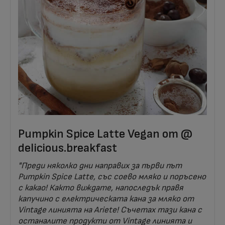
Pumpkin Spice Latte Vegan от @
delicious.breakfast
"Преди няколко дни направих за първи път
Pumpkin Spice Latte, със соево мляко и поръсено
с какао! Както виждате, напоследък правя
капучино с електрическата кана за мляко от
Vintage линията на Ariete! Съчетах тази кана с
останалите продукти от Vintage линията и