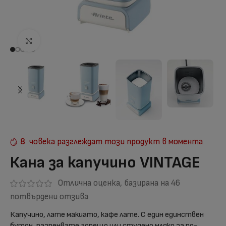
Отвори на голям екран
8
човека разглеждат този продукт в момента
Кана за капучино VINTAGE
Отлична оценка, базирана на
46
потвърдени отзива
Капучино, лате макиато, кафе лате. С един единствен
бутон, разпенвате горещо или студено мляко за по-