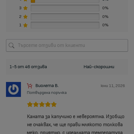
3
0%
2
0%
1
0%
1-5 от 46 отзива
Виолета В.
юни 11, 2026
Потвърдена поръчка
Каната за капучино е невероятна. Изобщо
не очаквах, че ще прави млякото толкова
меко, приятно, с идеалната температура