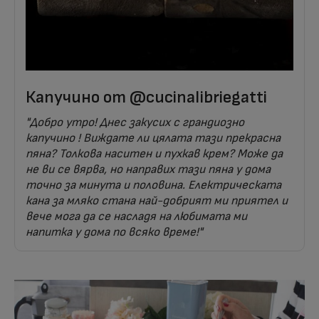
Капучино от @cucinalibriegatti
"Добро утро! Днес закусих с грандиозно
капучино ! Виждате ли цялата тази прекрасна
пяна? Толкова наситен и пухкав крем? Може да
не ви се вярва, но направих тази пяна у дома
точно за минута и половина. Електрическата
кана за мляко стана най-добрият ми приятел и
вече мога да се насладя на любимата ми
напитка у дома по всяко време!"