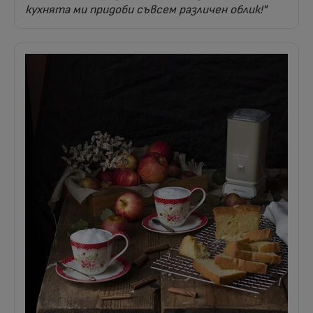
кухнята ми придоби съвсем различен облик!"