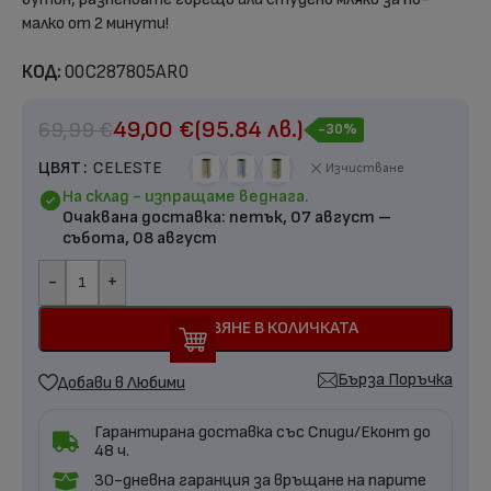
малко от 2 минути!
КОД:
00C287805AR0
49,00
€
(95.84 лв.)
69,99
€
-30%
ЦВЯТ
CELESTE
Изчистване
На склад - изпращаме веднага.
Очаквана доставка:
петък, 07 август –
събота, 08 август
-
+
ДОБАВЯНЕ В КОЛИЧКАТА
Бърза Поръчка
Добави в Любими
Гарантирана доставка със Спиди/Еконт до
48 ч.
30-дневна гаранция за връщане на парите