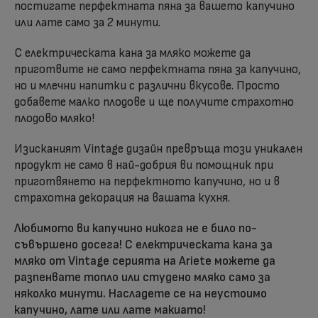
постигате перфектната пяна за вашето капучино
или лате само за 2 минути.
С електрическата кана за мляко можете да
приготвите не само перфектната пяна за капучино,
но и млечни напитки с различни вкусове. Просто
добавете малко плодове и ще получите страхотно
плодово мляко!
Изисканият Vintage дизайн превръща този уникален
продукт не само в най-добрия ви помощник при
приготвянето на перфектното капучино, но и в
страхотна декорация на вашата кухня.
Любимото ви капучино никога не е било по-
съвършено досега! С електрическата кана за
мляко от Vintage серията на Ariete можете да
разпенвате топло или студено мляко само за
няколко минути. Насладете се на неустоимо
капучино, лате или лате макиато!