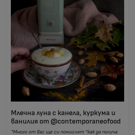
Млечна луна с канела, куркума и
ванилия от @contemporaneofood
"Много от вас ще си помислят “как да получа