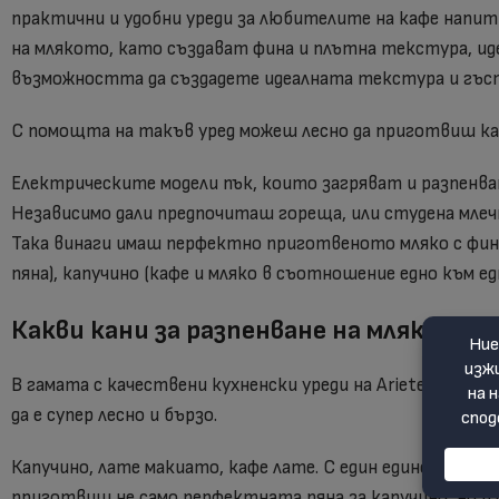
практични и удобни уреди за любителите на кафе напитк
на млякото, като създават фина и плътна текстура, идеа
възможността да създадете идеалната текстура и гъсто
С помощта на такъв уред можеш лесно да приготвиш кафе 
Електрическите модели пък, които загряват и разпенват
Независимо дали предпочиташ гореща, или студена млечн
Така винаги имаш перфектно приготвеното мляко с фин
пяна), капучино (кафе и мляко в съотношение едно към ед
Какви кани за разпенване на мляко ще 
В гамата с качествени кухненски уреди на Ariete ще от
да е супер лесно и бързо.
Капучино, лате макиато, кафе лате. С един единствен б
приготвиш не само перфектната пяна за капучино, но и 