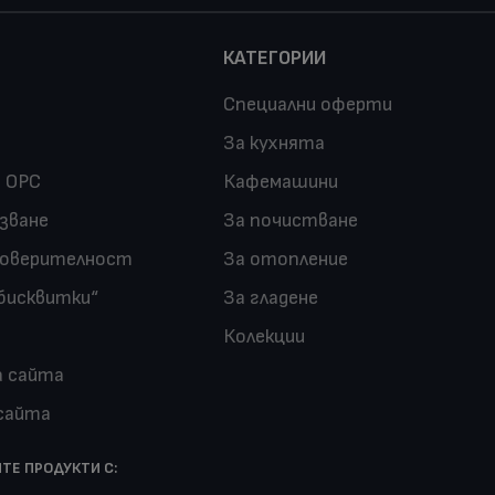
КАТЕГОРИИ
Специални оферти
За кухнята
 ОРС
Кафемашини
лзване
За почистване
поверителност
За отопление
бисквитки“
За гладене
Колекции
а сайта
 сайта
ТЕ ПРОДУКТИ С: