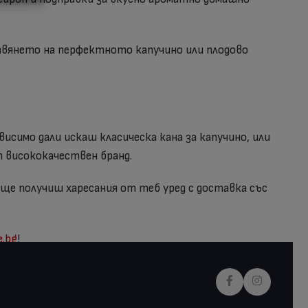
твянето на перфектното капучино или плодово
исимо дали искаш класическа кана за капучино, или
т висококачествен бранд.
и ще получиш харесания от теб уред с доставка със
e.bg
!