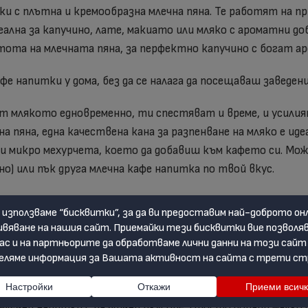
и с плътна и кремообразна млечна пяна. Те работят на п
лна за капучино, лате, макиато или мляко с ароматни доб
та на млечната пяна, за перфектно капучино с богат ар
напитки у дома, без да се налага да посещаваш заведение
 млякото едновременно, ти спестяват и време, и усилият
а пяна, една качествена кана за разпенване на мляко е ид
и микро мехурчета, което да добавиш към кафето си. Мож
но) или пък друга млечна кафе напитка по твой вкус.
откриеш в Ariete.bg
криеш кани за разпенване на мляко, с които приготвяне 
утон, разпенваш горещо или студено мляко за минути! С 
млечни напитки с различни вкусове. Просто добави малко