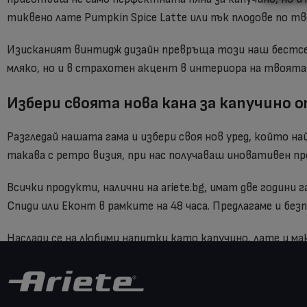
тиквено лате Pumpkin Spice Latte или пък плодове по т
Изисканият винтидж дизайн превръща този наш бестсел
мляко, но и в страхотен акцент в интериора на твоята 
Избери своята нова кана за капучино от
Разгледай нашата гама и избери своя нов уред, който на
такава с ретро визия, при нас получаваш иновативен п
Всички продукти, налични на ariete.bg, имат две години
Спиди или Еконт в рамките на 48 часа. Предлагаме и без
Наслади се на любими напитки като капучино, лате и ма