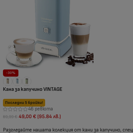
-30%
Кана за капучино VINTAGE
Последни 5 бройки!
46 ревюта
49,00
€
(95.84 лв.)
69,99
€
Разгледайте нашата колекция от кани за капучино, спец