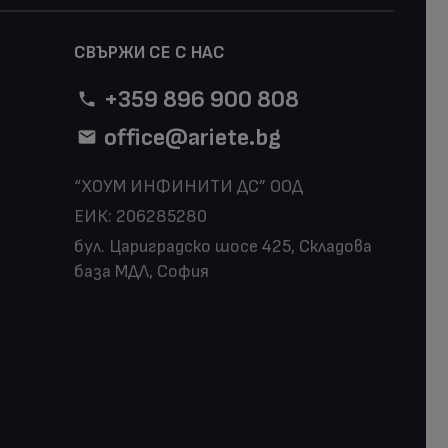
СВЪРЖИ СЕ С НАС
+359 896 900 808
office@ariete.bg
“ХОУМ ИНФИНИТИ ДС” ООД
ЕИК: 206285280
бул. Цариградско шосе 425, Складова
база МДЛ, София