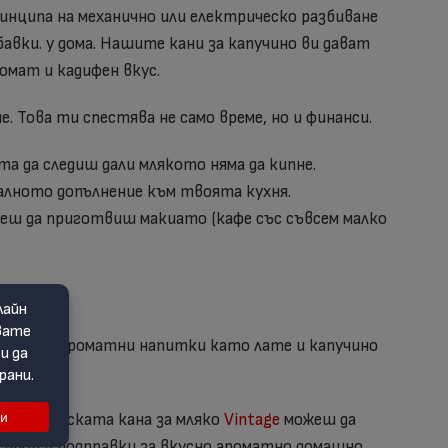
ринципа на механично или електрическо разбиване
авки. у дома. Нашите кани за капучино ви дават
омат и кадифен вкус.
. Това ти спестява не само време, но и финанси.
а да следиш дали млякото няма да кипне.
еалното допълнение към твоята кухня.
еш да приготвиш макиато (кафе със съвсем малко
на любими ароматни напитки като лате и капучино
електрическата кана за мляко
Vintage
можеш да
 сироп и подправки за вкусно ароматно домашно