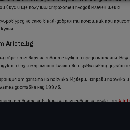
вой вкус и ще получиш страхотен плодов млечен шейк!
ъров уред не само в най-добрия ти помощник при приго
кухня.
 Ariete.bg
й-добре отговаря на твоите нужди и предпочитания. Незав
родукт с безкомпромисно качество и завладяващ дизайн о
 гаранция от датата на покупка. Избери, направи поръчка 
платна доставка над 199 лв.
киато с твоята нова кана за разпенване на мляко от
Ariet