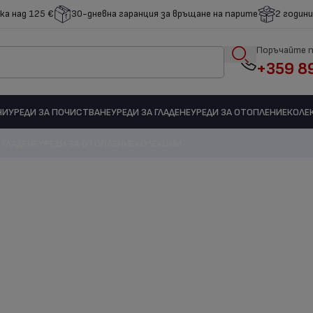
ка над 125 €
30-дневна гаранция за връщане на парите
2 години
Поръчайте 
+359 8
НИ
УРЕДИ ЗА ПОЧИСТВАНЕ
УРЕДИ ЗА ГЛАДЕНЕ
УРЕДИ ЗА ОТОПЛЕНИЕ
КОЛЕ
 ГЛАДЕНЕ
УРЕДИ ЗА ОТОПЛЕНИЕ
КОЛЕКЦИИ