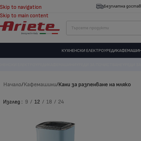
Безплатна достав
Skip to navigation
Skip to main content
Кани за разпенване на мляко
КУХНЕНСКИ ЕЛЕКТРОУРЕДИ
КАФЕМАШИ
ХНЕНСКИ ЕЛЕКТРОУРЕДИ
КАФЕМАШИНИ
УРЕДИ ЗА ПОЧИСТВАНЕ
УРЕДИ ЗА
Начало
/
Кафемашини
/
Кани за разпенване на мляко
Изглед
9
12
18
24