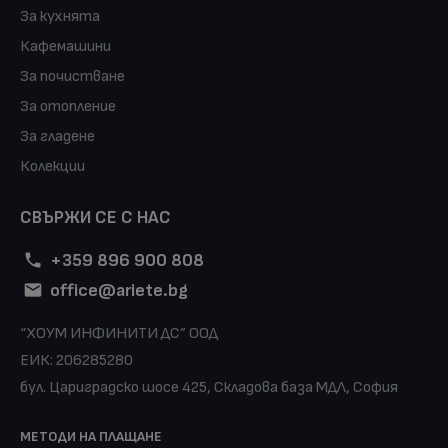
За кухнята
Кафемашини
За почистване
За отопление
За гладене
Колекции
СВЪРЖИ СЕ С НАС
+359 896 900 808
office@ariete.bg
“ХОУМ ИНФИНИТИ ДС” ООД
ЕИК: 206285280
бул. Цариградско шосе 425, Складова база МДЛ, София
МЕТОДИ НА ПЛАЩАНЕ