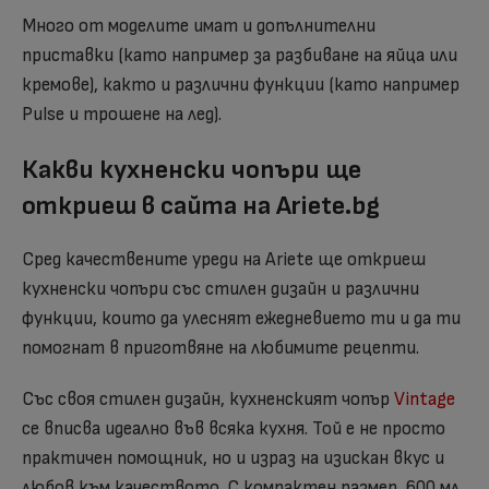
Много от моделите имат и допълнителни
приставки (като например за разбиване на яйца или
кремове), както и различни функции (като например
Pulse и трошене на лед).
Какви кухненски чопъри ще
откриеш в сайта на Ariete.bg
Сред качествените уреди на Ariete ще откриеш
кухненски чопъри със стилен дизайн и различни
функции, които да улеснят ежедневието ти и да ти
помогнат в приготвяне на любимите рецепти.
Със своя стилен дизайн, кухненският чопър
Vintage
се вписва идеално във всяка кухня. Той е не просто
практичен помощник, но и израз на изискан вкус и
любов към качеството. С компактен размер, 600 мл