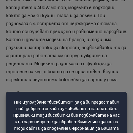
капацитет и 400W мотор, моделът е подходящ
както за малки кухни, така и за големи. Той
разполага с 4 остриета от неръждаема стомана,
които осигуряват прецизно и равномерно нарязване.
Както и другите модели на бранда, и този има
различни настройки за скорост, позволявайки ти да
адаптираш работата им според нуждите на
рецептата. Моделът разполага и с функция за
трошене на лед, с която да се приготвят вкусни
скрежини и неустоими коктейли за парти у дома.
Независимо дали се спреш на
малък модел
, или по-
голям, всички модели в гамата на Ariete са
произведени от качествени материали и със
стабилни основи. Лесни са за разглобяване и
почистване, като много от частите им са