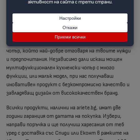
подходящи за съдомиялна машина.
Избери своя нов кухненски робот
от Ariete.bg
Разгледай нашата гама и избери своя нов кухненски
чопър, който най-добре отговаря на твоите нужди
и предпочитания. Независимо дали искаш мощен
мултифункционален кухненски чопър с много
функции, или малък модел, при нас получаваш
иновативен продукт с безкомпромисно качество и
завладяващ дизайн от висококачествен бранд.
Всички продукти, налични на ariete.bg, имат две
години гаранция от датата на покупка. Избери,
направи поръчка и ще получиш харесания от теб
уред с доставка със Спиди или Еконт в рамките на