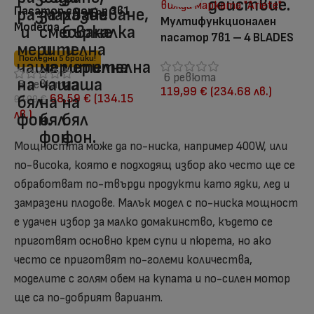
Пасатор с чопър 3в1
Мултифункционален
Moderna
пасатор 7в1 – 4 BLADES
Последни 5 бройки!
6 ревюта
3 ревюта
119,99
€
(234.68 лв.)
68,59
€
(134.15
97,99
€
лв.)
Мощността може да по-ниска, например 400W, или
по-висока, която е подходящ избор ако често ще се
обработват по-твърди продукти като ядки, лед и
замразени плодове. Малък модел с по-ниска мощност
е удачен избор за малко домакинство, където се
приготвят основно крем супи и пюрета, но ако
често се приготвят по-големи количества,
моделите с голям обем на купата и по-силен мотор
ще са по-добрият вариант.