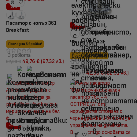
-21%
Пасатор с чопър 3в1
-20%
Breakfast
Чопър VINTAGE
Последни 5 бройки!
3 ревюта
Последни 5 бройки!
49,76
€
(97.32 лв.)
62,99
€
42 ревюта
42,39
€
(82.91 лв.)
52,99
€
-30%