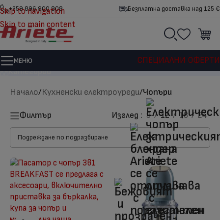
+359 896 900 808
Безплатна доставка над 125 €
Skip to navigation
Skip to main content
Чопъри
СПЕЦИАЛНИ ОФЕРТИ
МЕНЮ
Категории
Начало
/
Кухненски електроуреди
/
Чопъри
Изглед
9
12
18
24
Филтър