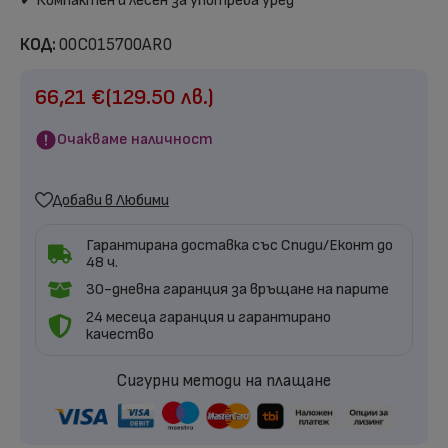
✔ Компактен и лесен за употреба уред
КОД:
00C015700AR0
66,21
€
(129.50 лв.)
Очакваме наличност
Добави в Любими
Гарантирана доставка със Спиди/Еконт до
48 ч.
30-дневна гаранция за връщане на парите
24 месеца гаранция и гарантирано
качество
Сигурни методи на плащане