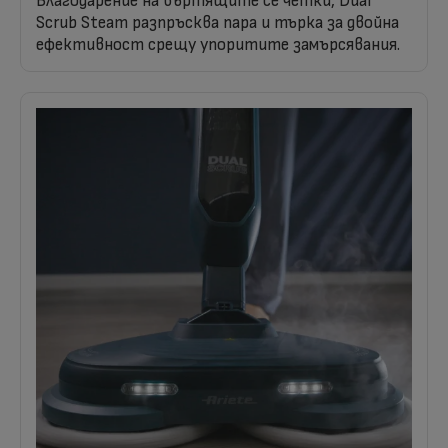
Благодарение на въртящите се четки, Dual
Scrub Steam разпръсква пара и търка за двойна
ефективност срещу упоритите замърсявания.