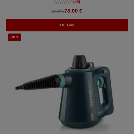
(58)
78.00 €
99.99 €
ОПЦИИ
-30 %