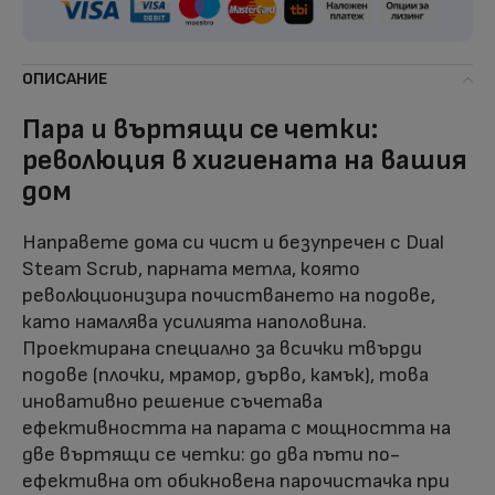
ОПИСАНИЕ
Пара и въртящи се четки:
революция в хигиената на вашия
дом
Направете дома си чист и безупречен с Dual
Steam Scrub, парната метла, която
революционизира почистването на подове,
като намалява усилията наполовина.
Проектирана специално за всички твърди
подове (плочки, мрамор, дърво, камък), това
иновативно решение съчетава
ефективността на парата с мощността на
две въртящи се четки: до два пъти по-
ефективна от обикновена парочистачка при