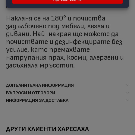
Достига навсякъде
Накланя се на 180° и почиства
задълбочено под мебели, легла и
дивани. Най-накрая ще можете да
почиствате и дезинфекцирате без
усилие, като премахвате
натрупания прах, косми, алергени и
засъхнала мръсотия.
ДОПЪЛНИТЕЛНА ИНФОРМАЦИЯ
ВЪПРОСИ И ОТГОВОРИ
ИНФОРМАЦИЯ ЗА ДОСТАВКА
ДРУГИ КЛИЕНТИ ХАРЕСАХА