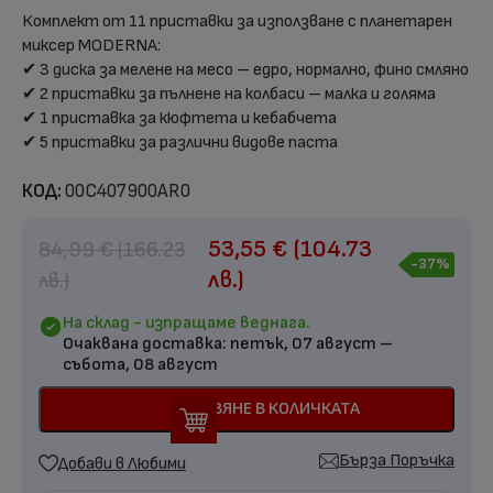
Комплект от 11 приставки за използване с планетарен
миксер MODERNA:
✔ 3 диска за мелене на месо – едро, нормално, фино смляно
✔ 2 приставки за пълнене на колбаси – малка и голяма
✔ 1 приставка за кюфтета и кебабчета
✔ 5 приставки за различни видове паста
КОД:
00C407900AR0
53,55
€
(104.73
84,99
€
(166.23
-37%
лв.)
лв.)
На склад - изпращаме веднага.
Очаквана доставка:
петък, 07 август –
събота, 08 август
ДОБАВЯНЕ В КОЛИЧКАТА
Бърза Поръчка
Добави в Любими