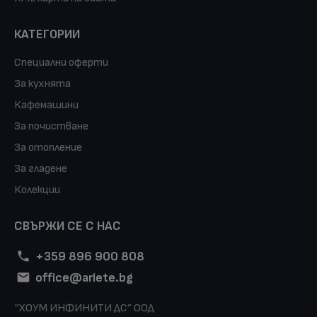
КАТЕГОРИИ
Специални оферти
За кухнята
Кафемашини
За почистване
За отопление
За гладене
Колекции
СВЪРЖИ СЕ С НАС
+359 896 900 808
office@ariete.bg
“ХОУМ ИНФИНИТИ ДС” ООД