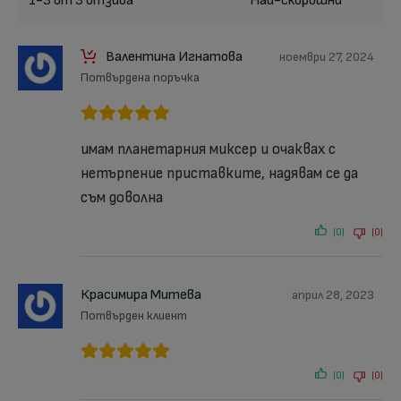
1-3 от 3 отзива
Валентина Игнатова
ноември 27, 2024
Потвърдена поръчка
имам планетарния миксер и очаквах с
нетърпение приставките, надявам се да
съм доволна
(0)
(0)
Красимира Митева
април 28, 2023
Потвърден клиент
(0)
(0)