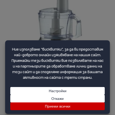
Кухненски робот Vintage
(8)
89.24 €
104.99 €