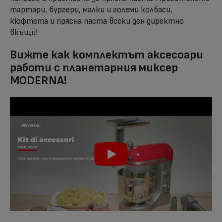
тартари, бургери, малки и големи колбаси,
кюфтета и прясна паста всеки ден директно
вкъщи!
Вижте как комплектът аксесоари
работи с планетарния миксер
MODERNA!