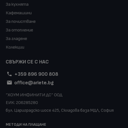
За кухнята
Кафемашини
За почистване
За отопление
За гладене
Колекции
СВЪРЖИ СЕ С НАС
+359 896 900 808
office@ariete.bg
“ХОУМ ИНФИНИТИ ДС” ООД
ЕИК: 206285280
бул. Цариградско шосе 425, Складова база МДЛ, София
МЕТОДИ НА ПЛАЩАНЕ