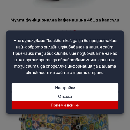
Мултифункционална кафемашина 4в1 за капсули
(5)
131.19 €
163.99 €
ОПЦИИ
-10 %