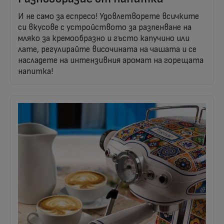
И не само за еспресо! Удовлетворете всичките
си вкусове с устройството за разпенване на
мляко за кремообразно и гъсто капучино или
лате, регулирайте височината на чашата и се
насладете на интензивния аромат на горещата
напитка!