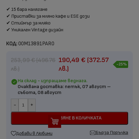
✔ 15 бара налягане
✔ Приставки за мляно кафе и ESE дози
✔ Стиймър за мляко
✔ Уникален Vintage дизайн
КОД:
00M13891PAR0
190,49
€
(372.57
253,99
€
(496.76
-25%
лв.)
лв.)
На склад - изпращаме веднага.
Очаквана доставка:
петък, 07 август –
събота, 08 август
-
+
ДОБАВЯНЕ В КОЛИЧКАТА
Бърза Поръчка
Добави в Любими