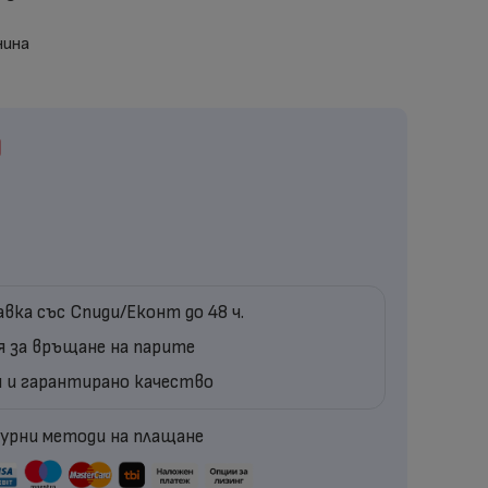
нина
)
вка със Спиди/Еконт до 48 ч.
я за връщане на парите
я и гарантирано качество
урни методи на плащане