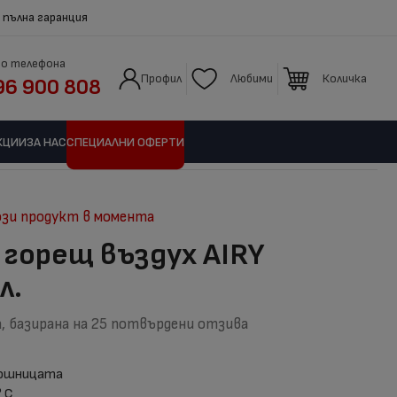
 пълна гаранция
по телефона
Профил
Любими
Количка
96 900 808
КЦИИ
ЗА НАС
СПЕЦИАЛНИ ОФЕРТИ
ози продукт в момента
горещ въздух AIRY
л.
, базирана на
25
потвърдени отзива
кошницата
 С