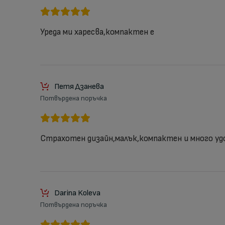
Уреда ми харесва,компактен е
Петя Дзанева
Потвърдена поръчка
Страхотен дизайн,малък,компактен и много уд
Darina Koleva
Потвърдена поръчка