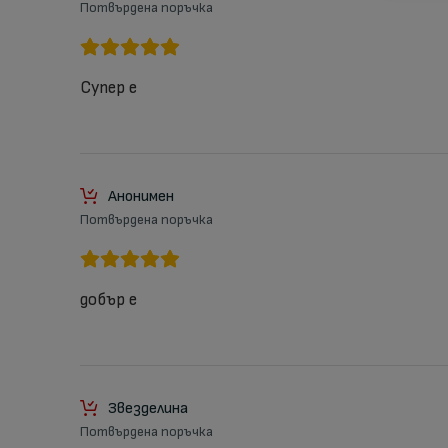
Потвърдена поръчка
Супер е
Анонимен
Потвърдена поръчка
добър е
Звезделина
Потвърдена поръчка