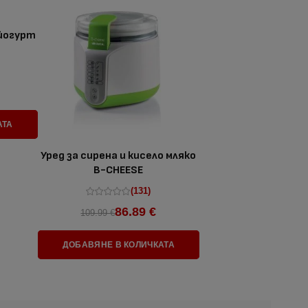
 йогурт
АТА
Уред за сирена и кисело мляко
B-CHEESE
(131)
86.89 €
109.99 €
ДОБАВЯНЕ В КОЛИЧКАТА