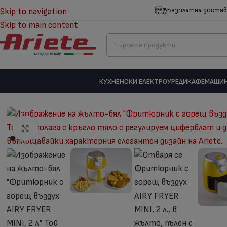
Безплатна достав
Skip to navigation
Skip to main content
КУХНЕНСКИ ЕЛЕКТРОУРЕДИ
КАФЕМАШИ
Начало
/
Кухненски електроуреди
/
Еър фрайър
/
Фритюрник с го
Отвори на голям екран