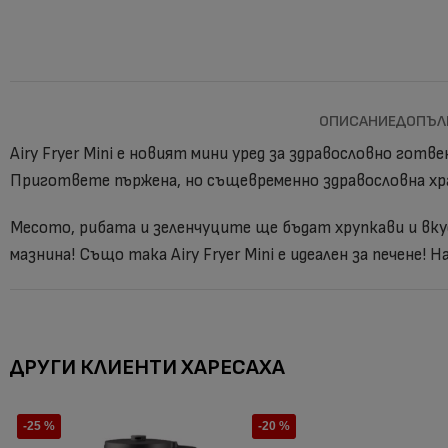
ОПИСАНИЕ
ДОПЪЛ
Airy Fryer Mini е новият мини уред за здравословно готв
Пригответе пържена, но същевременно здравословна хра
Месото, рибата и зеленчуците ще бъдат хрупкави и вку
мазнина! Също така Airy Fryer Mini е идеален за печене! 
ДРУГИ КЛИЕНТИ ХАРЕСАХА
-25 %
-20 %