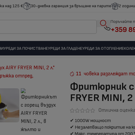
ка над 125 €
30-дневна гаранция за връщане на парите
2 години
Поръчайте 
+359 8
НИ
УРЕДИ ЗА ПОЧИСТВАНЕ
УРЕДИ ЗА ГЛАДЕНЕ
УРЕДИ ЗА ОТОПЛЕНИЕ
КОЛЕ
рещ въздух AIRY FRYER MINI, 2 л.
11
човека разглеждат т
Фритюрник с 
FRYER MINI, 2 
Отлична оценка
✔ 1000W мощност
✔ Незалепващо покритие на 
✔ Макс. температура от 200 °