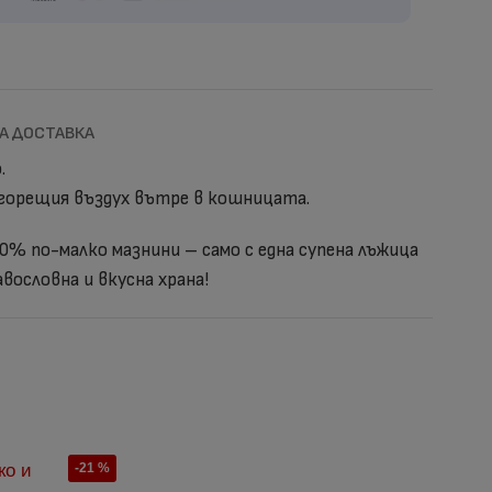
А ДОСТАВКА
.
 горещия въздух вътре в кошницата.
0% по-малко мазнини – само с една супена лъжица
авословна и вкусна храна!
-21 %