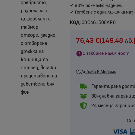
✔ 80% по-малко мазнини
✔ Готвене с една лъжичка маз
КОД:
00C461500AR0
76,43
€
(149.48 лв.
Очакваме наличност
Добави в Любими
Гарантирана доста
30-дневна гаранци
24 месеца гаранци
Сиг