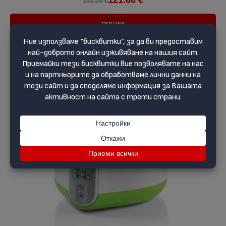
153.99 €
ОПЦИИ
-21 %