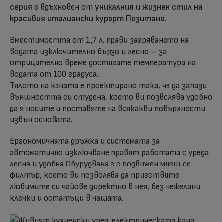
серия
е вдъхновен от
уникалния и жизнен стил на
красивия италиански курорт Позитано
.
Вместимостта от 1,7 л. прави загряването на
водата изключително бързо и лесно – за
отрицателно време достигате температура на
водата от 100 градуса.
Тялото на каната е проектирано така, че да запази
външността си студена, което ви позволява удобно
да я носите и поставяте на всякакви повърхности
извън основата.
Ергономичната дръжка и системата за
автоматично изключване правят работата с уреда
лесна и удобна.Обурудвана е с подвижен миещ се
филтър, което ви позволява да приготвите
любимите си чайове директно в нея, без нежелани
клечки и остатъци в чашата.