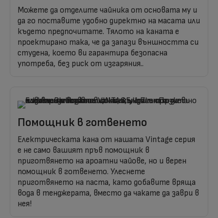
Можете да отделите чайника от основата му и
да го поставите удобно директно на масата или
където предпочитате. Тялото на каната е
проектирано така, че да запази външността си
студена, което ви гарантира безопасна
употреба, без риск от изгаряния..
Помощник в готвенето
Електрическата кана от нашата Vintage серия
е не само вашият пръв помощник в
приготвянето на ароатни чайове, но и верен
помощник в готвенето. Улеснете
приготвянето на паста, като добавите вряща
вода в тенджерата, вместо да чакате да заври в
нея!