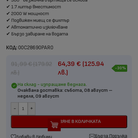
✔ 360 ° безжична въртяща се основа
✔ 1.7 литър вместимост
✔ 2000 W мощност
✔ Подвижен миещ се филтър
✔ Автоматично изключване
✔ Бързо завиране на водата
КОД:
00C28690PAR0
64,39
€
(125.94
91,99
€
(179.92
-30%
лв.)
лв.)
На склад - изпращаме веднага.
Очаквана доставка:
събота, 08 август –
неделя, 09 август
-
+
ДОБАВЯНЕ В КОЛИЧКАТА
Бърза Поръчка
Добави в Любими